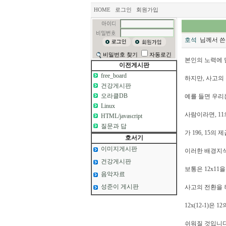
HOME
로그인
회원가입
호석
님께서 쓴
비밀번호 찾기
자동로긴
본인의 노력에
이전게시판
free_board
하지만, 사고의
건강게시판
오라클DB
예를 들면 우리
Linux
사람이라면, 11의
HTML/javascript
질문과 답
가 196, 15의
호서기
이미지게시판
이러한 배경지식
건강게시판
보통은 12x11을 
음악자료
성준이 게시판
사고의 전환을 하지
12x(12-1)은
쉬워질 것입니다