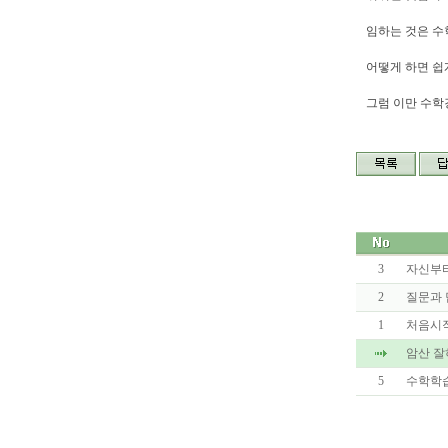
임하는 것은 수학
어떻게 하면 쉽게
그럼 이만 수
3
자신부
2
질문과 
1
처음시
암산 잘
5
수학학습