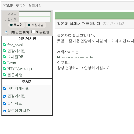
HOME
로그인
회원가입
김은영
님께서 쓴 글입니다
- 222.♡.40.152
비밀번호 찾기
자동로긴
좋은자료 잘보고갑니다.
이전게시판
뜻깊고 즐거운 연말이 되시길 바라오며 시간 나시
free_board
건강게시판
저희사이트는
오라클DB
http://www.modoo.aaa.to
이구요..
Linux
항상 건강하시고 안녕히 계십시요.
HTML/javascript
질문과 답
호서기
이미지게시판
건강게시판
음악자료
성준이 게시판