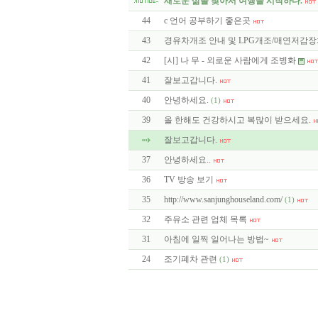
새로운 삶을 찾아서 여행을 시작하다.
44
c 언어 공부하기 좋은곳
43
경유차개조 안내 및 LPG개조/매연저감
42
[시] 나 무 - 외로운 사람에게 조병화
41
잘보고갑니다.
40
안녕하세요.
(1)
39
올 한해도 건강하시고 복많이 받으세요.
잘보고갑니다.
37
안녕하세요..
36
TV 방송 보기
35
http://www.sanjunghouseland.com/
(1)
32
주유소 관련 업체 목록
31
아침에 일찍 일어나는 방법~
24
조기폐차 관련
(1)