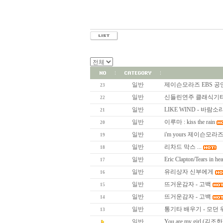
일반
제이슨모라즈 EBS 공
23
일반
신들린연주 클래식기
22
일반
LIKE WIND - 바
21
일반
이루마 : kiss the rain
20
일반
i'm yours 제이슨모라
19
일반
리차드 막스 ...
18
일반
Eric Clapton/Tears in he
17
일반
유리상자 신부에게
16
일반
뜨거운감자 - 고백
15
일반
뜨거운감자 - 고백
14
일반
통기타 배우기 - 모던
13
일반
You are my girl 