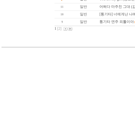
일반
어쩌다 마주친 그대 (
11
일반
[통기타] 너에게난 나
10
일반
통기타 연주 외톨이야
9
1
[2]