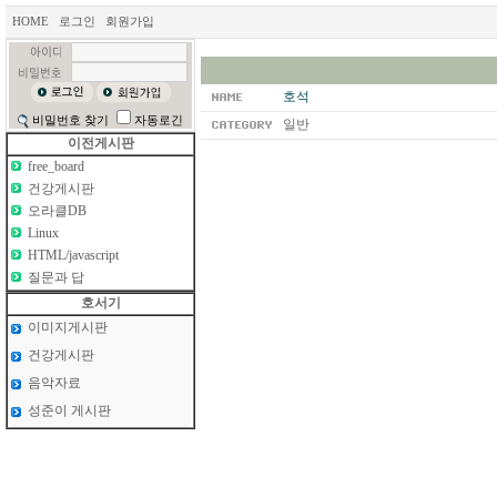
HOME
로그인
회원가입
호석
비밀번호 찾기
자동로긴
일반
이전게시판
free_board
건강게시판
오라클DB
Linux
HTML/javascript
질문과 답
호서기
이미지게시판
건강게시판
음악자료
성준이 게시판