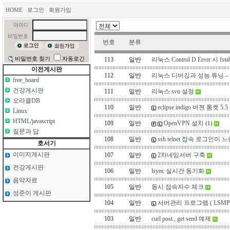
HOME
로그인
회원가입
번호
분류
비밀번호 찾기
자동로긴
113
일반
리눅스 Control D Error 시 f
이전게시판
112
일반
리눅스 디버깅과 성능 튜닝 – 5
free_board
건강게시판
111
일반
리눅스 svn 설정
오라클DB
110
일반
eclipse indigo 버젼 톰켓 
Linux
HTML/javascript
109
일반
OpenVPN 설치
(1)
질문과 답
108
일반
ssh telnet 접속 로그인이
호서기
이미지게시판
107
일반
2차네임서버 구축
건강게시판
106
일반
lsync 실시간 동기화
음악자료
105
일반
동시 접속자수 체크
성준이 게시판
104
일반
서버관리 프로그램 ( LSMP (Linu
103
일반
curl post , get send 예제