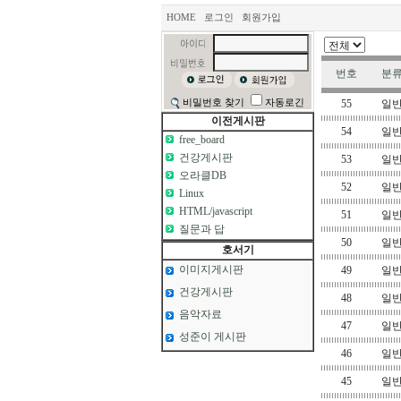
HOME
로그인
회원가입
번호
분
비밀번호 찾기
자동로긴
55
일
이전게시판
54
일
free_board
건강게시판
53
일
오라클DB
52
일
Linux
HTML/javascript
51
일
질문과 답
50
일
호서기
이미지게시판
49
일
건강게시판
48
일
음악자료
47
일
성준이 게시판
46
일
45
일