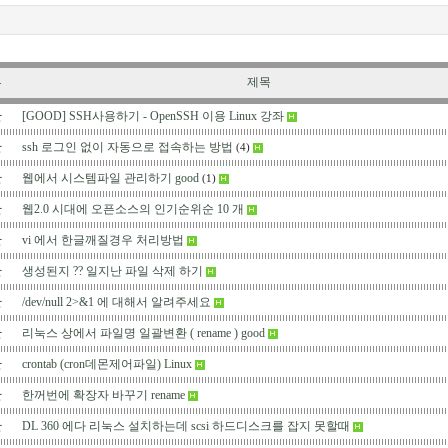
류
제목
반
[GOOD] SSH사용하기 - OpenSSH 이용 Linux 강좌
반
ssh 로그인 없이 자동으로 접속하는 방법
(4)
반
웹에서 시스템파일 관리하기 good
(1)
반
웹2.0 시대에 오픈소스의 인기순위순 10 개
반
vi 에서 한글깨질경우 처리방법
반
생성된지 ?? 일지난 파일 삭제 하기
반
/dev/null 2>&1 에 대해서 알려주세요
반
리눅스 상에서 파일명 일괄변환 ( rename ) good
반
crontab (cron데몬제어파일) Linux
반
한꺼번에 확장자 바꾸기 rename
반
DL 360 에다 리눅스 설치하는데 scsi 하드디스크를 잡지 못할때