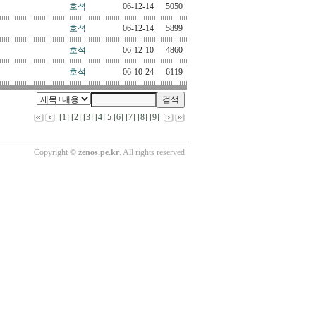
호석
06-12-14
5050
호석
06-12-14
5899
호석
06-12-10
4860
호석
06-10-24
6119
[1]
[2]
[3]
[4]
5
[6]
[7]
[8]
[9]
Copyright ©
zenos.pe.kr
. All rights reserved.