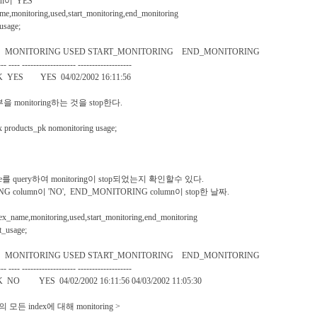
n이 'YES'
me,monitoring,used,start_monitoring,end_monitoring
usage;
 MONITORING USED START_MONITORING END_MONITORING
--- ---- ------------------- -------------------
PK YES YES 04/02/2002 16:11:56
부을 monitoring하는 것을 stop한다.
x products_pk nomonitoring usage;
usage를 query하여 monitoring이 stop되었는지 확인할수 있다.
G column이 'NO', END_MONITORING column이 stop한 날짜.
ex_name,monitoring,used,start_monitoring,end_monitoring
_usage;
 MONITORING USED START_MONITORING END_MONITORING
--- ---- ------------------- -------------------
NO YES 04/02/2002 16:11:56 04/03/2002 11:05:30
의 모든 index에 대해 monitoring >