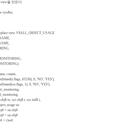
iew을 만든다.
s sysdba;
.
r replace view V$ALL_OBJECT_USAGE
AME,
AME,
ING,
NITORING,
TORING)
e, t.name,
i.flags, 65536), 0, 'NO', 'YES'),
(ou.flags, 1), 0, 'NO', 'YES'),
onitoring,
nitoring
o, sys.obj$ t, sys.ind$ i,
_usage ou
 = ou.obj#
 = ou.obj#
 i.bo#;