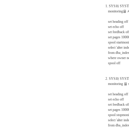
1. SYS와 SYS
monitoring을
set heading off
set echo off
set feedback of
set pages 1000
spool startmonit
select 'alter inde
from dba_inde
where owner no
spool off
2. SYS와 SYS
monitoring 을
set heading off
set echo off
set feedback of
set pages 1000
spool stopmonit
select 'alter inde
from dba_inde