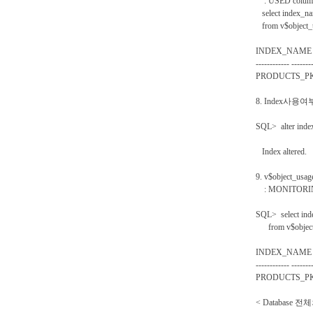
: USED colum
select index_na
from v$object_
INDEX_NAME
------------ -------
PRODUCTS_
8. Index사용여
SQL> alter inde
Index altered.
9. v$object_
: MONITORIN
SQL> select ind
from v$object
INDEX_NAME
------------ -------
PRODUCTS_PK 
< Database 전체