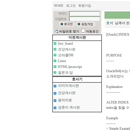
HOME
로그인
회원가입
호석
님께서 쓴
비밀번호 찾기
자동로긴
[Oracle] IND
이전게시판
free_board
건강게시판
오라클DB
PURPOSE
-------
Linux
HTML/javascript
Oracle9i에서
질문과 답
소개되었다.
호서기
이미지게시판
Explanation
------------
건강게시판
음악자료
ALTER IND
성준이 게시판
index을 찾을 수
Example
--------
< Simple Exampl