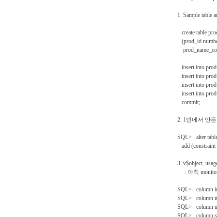
1. Sample tabl
create table pro
(prod_id numbe
prod_name_code
insert into produ
insert into produ
insert into produ
insert into produ
commit;
2. 1번에서 만든 t
SQL> alter table
add (constraint 
3. v$object_u
: 아직 monito
SQL> column in
SQL> column mo
SQL> column us
SQL> column sta