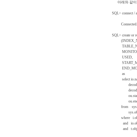
아래와 같이 v
SQL> connect / a
Connected
SQL> create o
(INDEX_N
TABLE_N
MONITOR
USED,
START_MO
END_MONI
as
select io.nam
decode(bitand(
decode(bitand
ou.start_m
ou.end_mo
from sys.obj$ i
sys.object
where i.obj#
and io.obj#
and t.obj# =