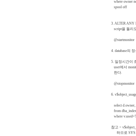
where owner no
spool off
3. ALTER ANY
script을 돌리
@startmonitor
4. database
5. 일정시간이 흐른
user에서 moni
한다.
@stopmonitor
6. v$object
select d.owner,
from dba_indexe
where v.used='
참고 > v$object
하므로 SYS us