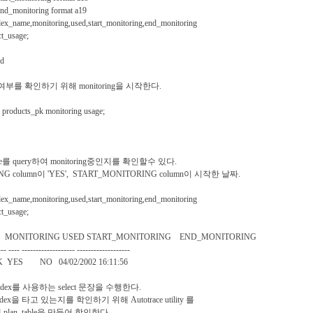
d_monitoring format a19
ex_name,monitoring,used,start_monitoring,end_monitoring
_usage;
ed
사용여부를 확인하기 위해 monitoring을 시작한다.
 products_pk monitoring usage;
usage를 query하여 monitoring중인지를 확인할수 있다.
G column이 'YES', START_MONITORING column이 시작한 날짜.
ex_name,monitoring,used,start_monitoring,end_monitoring
_usage;
 MONITORING USED START_MONITORING END_MONITORING
--- ---- ------------------- -------------------
 YES NO 04/02/2002 16:11:56
 index를 사용하는 select 문장을 수행한다.
x을 타고 있는지를 학인하기 위해 Autotrace utility 를
lan_table을 만들어 학인한다.