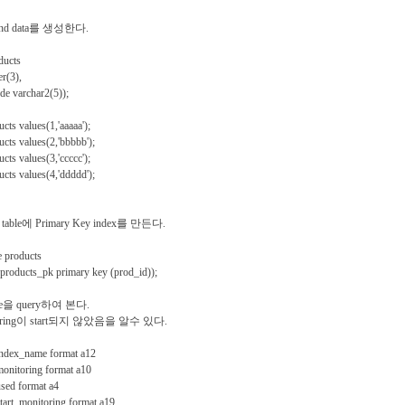
e and data를 생성한다.
ducts
r(3),
 varchar2(5));
cts values(1,'aaaaa');
cts values(2,'bbbbb');
cts values(3,'ccccc');
cts values(4,'ddddd');
able에 Primary Key index를 만든다.
 products
products_pk primary key (prod_id));
sage을 query하여 본다.
ring이 start되지 않았음을 알수 있다.
dex_name format a12
nitoring format a10
ed format a4
rt_monitoring format a19