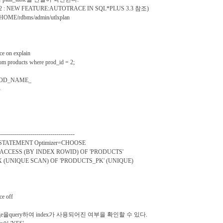
0712 : NEW FEATURE:AUTOTRACE IN SQL*PLUS 3.3 참조)
E/rdbms/admin/utlxplan
ce on explain
om products where prod_id = 2;
OD_NAME_
-
--------------------------------------
ATEMENT Optimizer=CHOOSE
CCESS (BY INDEX ROWID) OF 'PRODUCTS'
UNIQUE SCAN) OF 'PRODUCTS_PK' (UNIQUE)
ace off
_usage을query하여 index가 사용되어진 여부을 확인할 수 있다.