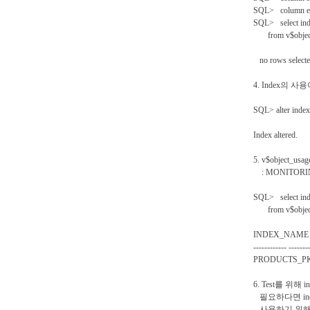
SQL> column en
SQL> select ind
from v$object
no rows select
4. Index의 
SQL> alter index
Index altered.
5. v$object_
: MONITORIN
SQL> select ind
from v$object
INDEX_NAME
------------ -------
PRODUCTS_PK
6. Test를 위해
필요하다면 inde
사용하기 위해 p