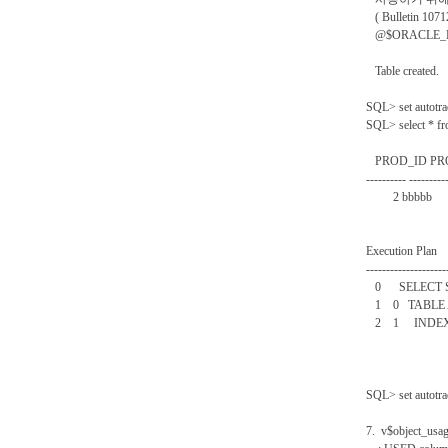
( Bulletin 1
@$ORACLE_HOM
Table created.
SQL> set autotra
SQL> select * fr
PROD_ID PR
---------- ---------
2 bbbbb
Execution Plan
--------------------
0 SELECT ST
1 0 TABLE A
2 1 INDEX (
SQL> set autotr
7. v$object