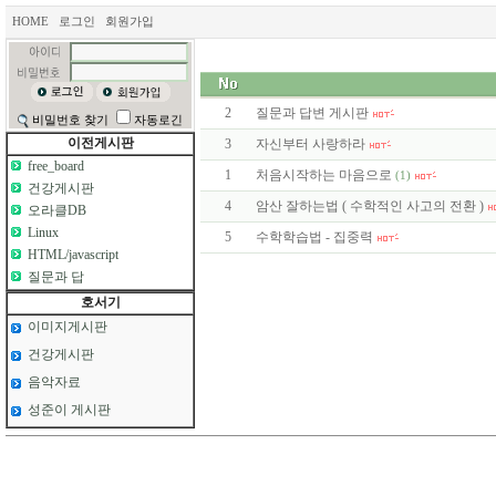
HOME
로그인
회원가입
2
질문과 답변 게시판
비밀번호 찾기
자동로긴
이전게시판
3
자신부터 사랑하라
free_board
1
처음시작하는 마음으로
(1)
건강게시판
4
암산 잘하는법 ( 수학적인 사고의 전환 )
오라클DB
Linux
5
수학학습법 - 집중력
HTML/javascript
질문과 답
호서기
이미지게시판
건강게시판
음악자료
성준이 게시판