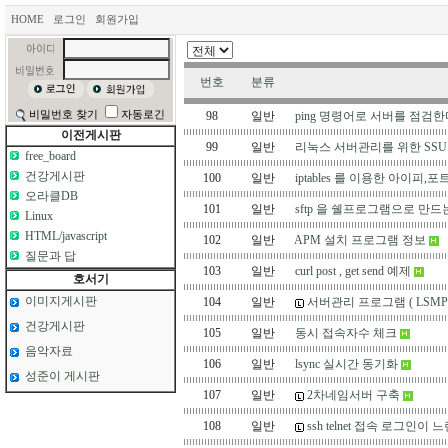
HOME
로그인
회원가입
번호
분류
비밀번호 찾기
자동로긴
98
일반
ping 명령어로 서버를 점검한
이전게시판
99
일반
리눅스 서버관리를 위한 SS
free_board
건강게시판
100
일반
iptables 를 이용한 아이피,포
오라클DB
101
일반
sftp 을 쉘프로그램으로 만드
Linux
HTML/javascript
102
일반
APM 설치 프로그램 정보
질문과 답
103
일반
curl post , get send 예제
호서기
이미지게시판
104
일반
서버관리 프로그램 ( LSMP (Linu
건강게시판
105
일반
동시 접속자수 체크
음악자료
106
일반
lsync 실시간 동기화
성준이 게시판
107
일반
2차네임서버 구축
108
일반
ssh telnet 접속 로그인이