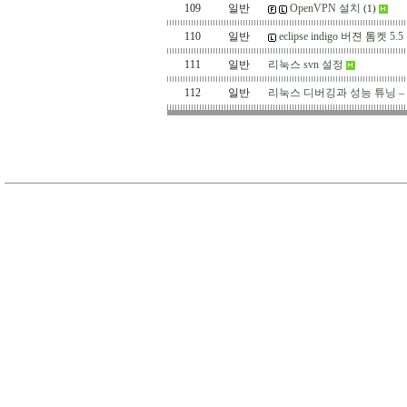
109
일반
OpenVPN 설치
(1)
110
일반
eclipse indigo 버젼 톰켓 
111
일반
리눅스 svn 설정
112
일반
리눅스 디버깅과 성능 튜닝 – 5