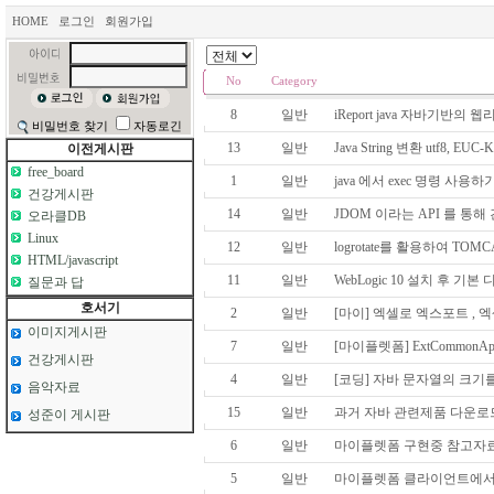
HOME
로그인
회원가입
No
Category
8
일반
iReport java 자바기반의 
비밀번호 찾기
자동로긴
13
일반
Java String 변환 utf8, EUC
이전게시판
free_board
1
일반
java 에서 exec 명령 사용하
건강게시판
14
일반
JDOM 이라는 API 를 통해
오라클DB
Linux
12
일반
logrotate를 활용하여 TOM
HTML/javascript
11
일반
WebLogic 10 설치 후 기
질문과 답
호서기
2
일반
[마이] 엑셀로 엑스포트 ,
이미지게시판
7
일반
[마이플렛폼] ExtCommonApi F
건강게시판
4
일반
[코딩] 자바 문자열의 크기
음악자료
15
일반
과거 자바 관련제품 다운로
성준이 게시판
6
일반
마이플렛폼 구현중 참고자
5
일반
마이플렛폼 클라이언트에서