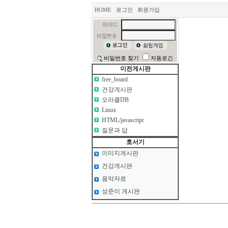
HOME
로그인
회원가입
비밀번호 찾기
자동로긴
이전게시판
free_board
건강게시판
오라클DB
Linux
HTML/javascript
질문과 답
호서기
이미지게시판
건강게시판
음악자료
성준이 게시판